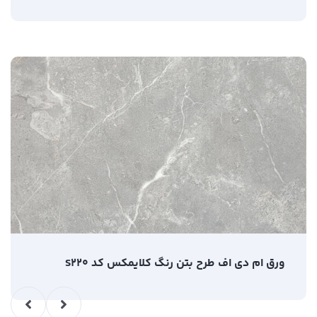
ورق ام دی اف طرح بتن رنگ کلایمکس کد S220