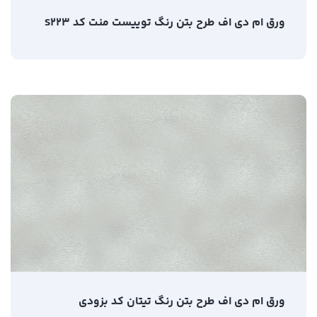
ورق ام دی اف طرح بتن رنگ توییست منت کد S223
ورق ام دی اف طرح بتن رنگ تیتان کد بزودی