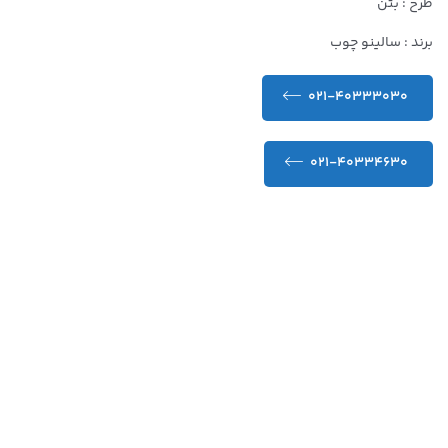
طرح : بتن
برند : سالینو چوب
021-40333030
021-40334630
کیفیت عالی و تضمین شده