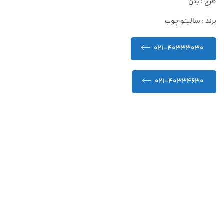
طرح : بتن
برند : سالینو چوب
021-40333030
021-40334630
کیفیت عالی و تضمین شده