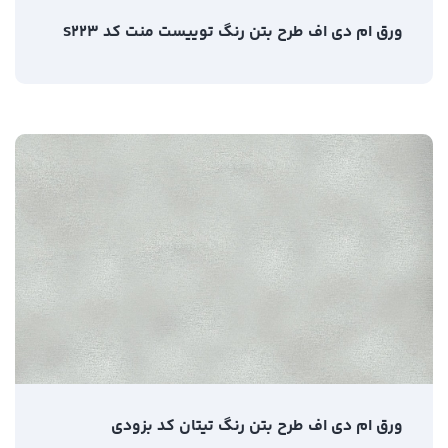
ورق ام دی اف طرح بتن رنگ توییست منت کد S223
ورق ام دی اف طرح بتن رنگ تیتان کد بزودی