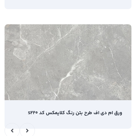
ورق ام دی اف طرح بتن رنگ کلایمکس کد S220