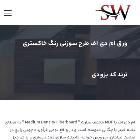
ورق ام دی اف طرح سوزنی رنگ خاکستری
ترند کد بزودی
ام دی اف یا MDF مخفف عبارت " Medium Density Fiberboard " به معنای
تخته فیبر با چگالی متوسط است و در واقع نوعی فرآورده چوبی رایج در
صنعت مبلمان، سرویس خواب، کابینت سازی،کمد دیواری و یا هر چیز