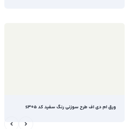
ورق ام دی اف طرح سوزنی رنگ سفید کد S305