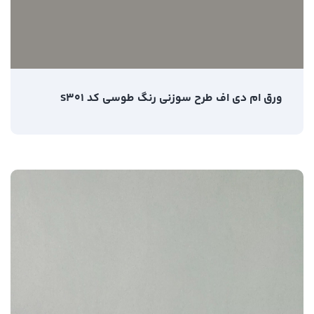
ورق ام دی اف طرح سوزنی رنگ طوسی کد S301