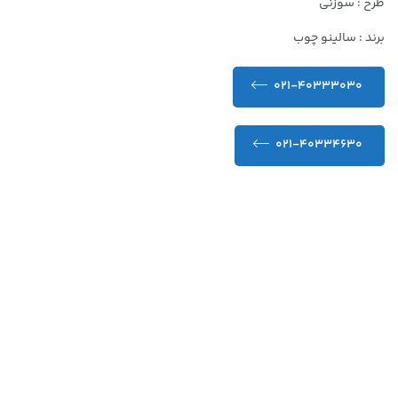
طرح : سوزنی
برند : سالینو چوب
021-40333030
021-40334630
کیفیت عالی و تضمین شده