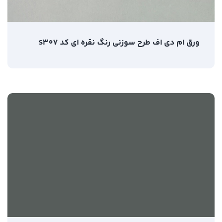
ورق ام دی اف طرح سوزنی رنگ نقره ای کد S307