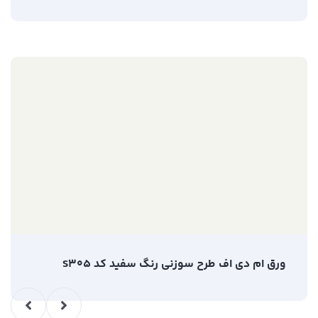
ورق ام دی اف طرح سوزنی رنگ سفید کد S305