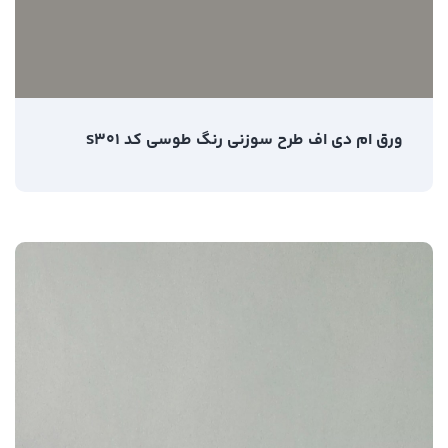
ورق ام دی اف طرح سوزنی رنگ طوسی کد S301