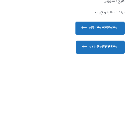
طرح : سوزنی
برند : سالینو چوب
021-40333030
021-40334630
کیفیت عالی و تضمین شده