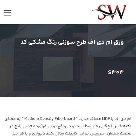
ورق ام دی اف طرح سوزنی رنگ مشکی کد
S303
ام دی اف یا MDF مخفف عبارت " Medium Density Fiberboard " به معنای
تخته فیبر با چگالی متوسط است و در واقع نوعی فرآورده چوبی رایج در
صنعت مبلمان، سرویس خواب، کابینت سازی،کمد دیواری و یا هر چیز