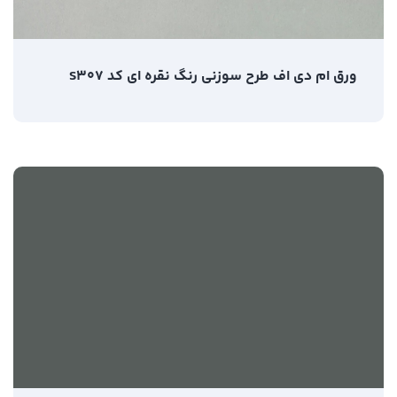
ورق ام دی اف طرح سوزنی رنگ نقره ای کد S307