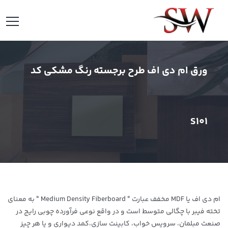
ورق ام دی اف طرح برجسته رنگ مشکی کد
S101
ام دی اف یا MDF مخفف عبارت " Medium Density Fiberboard " به معنای
تخته فیبر با چگالی متوسط است و در واقع نوعی فرآورده چوبی رایج در
صنعت مبلمان، سرویس خواب، کابینت سازی،کمد دیواری و یا هر چیز