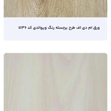
ورق ام دی اف طرح برجسته رنگ ویوالدی کد S136