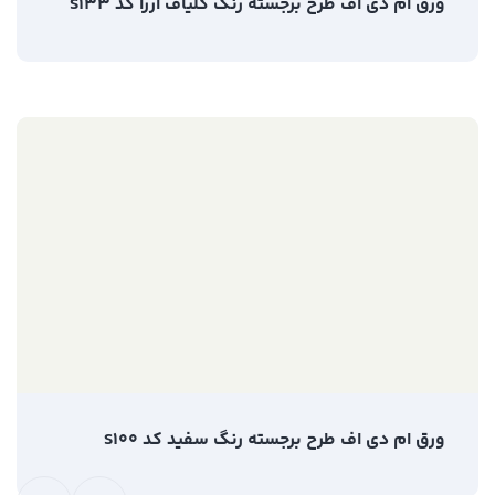
ورق ام دی اف طرح برجسته رنگ کلیاف آررا کد S133
ورق ام دی اف طرح برجسته رنگ سفید کد S100