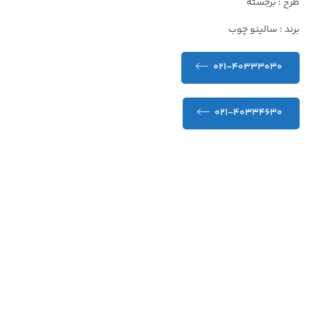
طرح : برجسته
برند : سالینو چوب
021-40333030
021-40334630
کیفیت عالی و تضمین شده