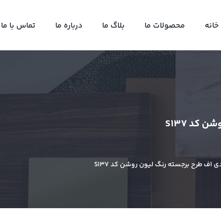
خانه
محصولات ما
بلاگ ما
درباره ما
تماس با ما
کد S137
ی اف طرح برجسته رنگ لیون روشن کد S137