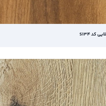
کد S134