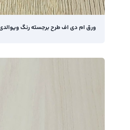
ورق ام دی اف طرح برجسته رنگ ویوالدی کد 